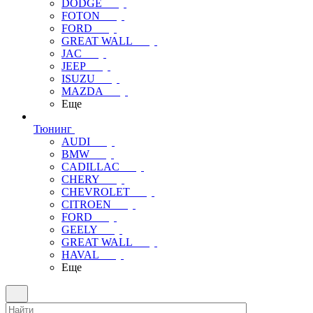
DODGE
FOTON
FORD
GREAT WALL
JAC
JEEP
ISUZU
MAZDA
Еще
Тюнинг
AUDI
BMW
CADILLAC
CHERY
CHEVROLET
CITROEN
FORD
GEELY
GREAT WALL
HAVAL
Еще