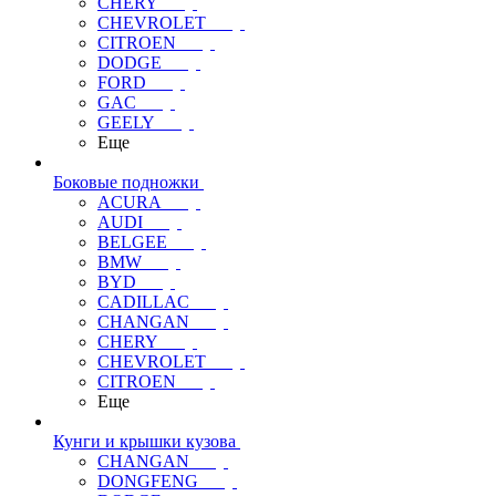
CHERY
CHEVROLET
CITROEN
DODGE
FORD
GAC
GEELY
Еще
Боковые подножки
ACURA
AUDI
BELGEE
BMW
BYD
CADILLAC
CHANGAN
CHERY
CHEVROLET
CITROEN
Еще
Кунги и крышки кузова
CHANGAN
DONGFENG