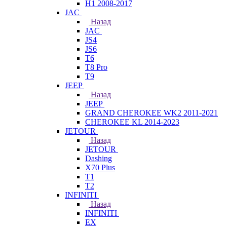
H1 2008-2017
JAC
Назад
JAC
JS4
JS6
T6
T8 Pro
T9
JEEP
Назад
JEEP
GRAND CHEROKEE WK2 2011-2021
CHEROKEE KL 2014-2023
JETOUR
Назад
JETOUR
Dashing
X70 Plus
T1
T2
INFINITI
Назад
INFINITI
EX