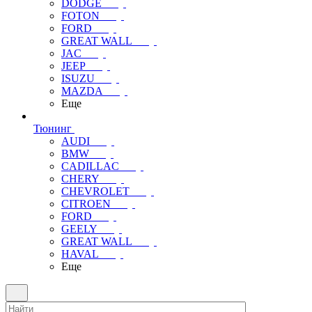
DODGE
FOTON
FORD
GREAT WALL
JAC
JEEP
ISUZU
MAZDA
Еще
Тюнинг
AUDI
BMW
CADILLAC
CHERY
CHEVROLET
CITROEN
FORD
GEELY
GREAT WALL
HAVAL
Еще