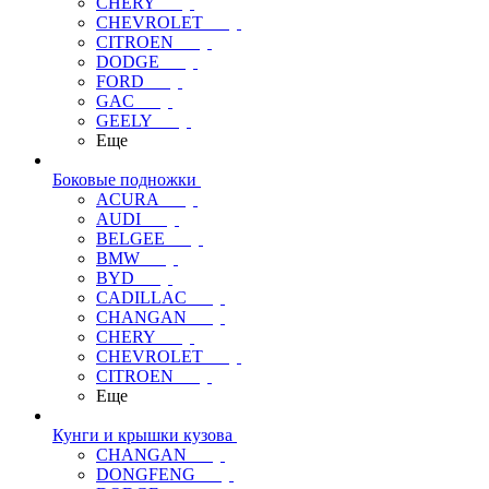
CHERY
CHEVROLET
CITROEN
DODGE
FORD
GAC
GEELY
Еще
Боковые подножки
ACURA
AUDI
BELGEE
BMW
BYD
CADILLAC
CHANGAN
CHERY
CHEVROLET
CITROEN
Еще
Кунги и крышки кузова
CHANGAN
DONGFENG