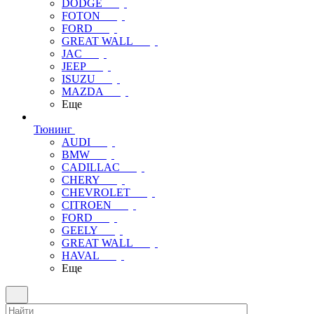
DODGE
FOTON
FORD
GREAT WALL
JAC
JEEP
ISUZU
MAZDA
Еще
Тюнинг
AUDI
BMW
CADILLAC
CHERY
CHEVROLET
CITROEN
FORD
GEELY
GREAT WALL
HAVAL
Еще