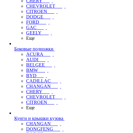
CHERY
CHEVROLET
CITROEN
DODGE
FORD
GAC
GEELY
Еще
Боковые подножки
ACURA
AUDI
BELGEE
BMW
BYD
CADILLAC
CHANGAN
CHERY
CHEVROLET
CITROEN
Еще
Кунги и крышки кузова
CHANGAN
DONGFENG