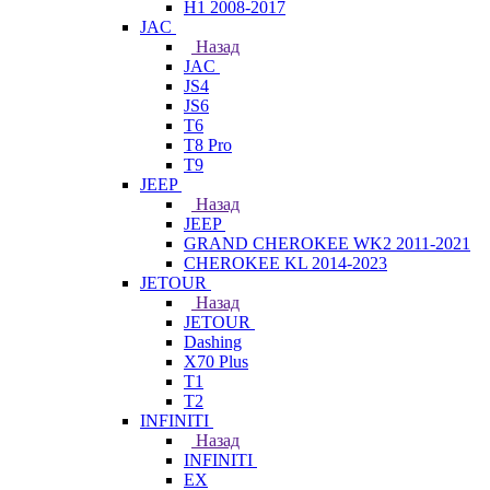
H1 2008-2017
JAC
Назад
JAC
JS4
JS6
T6
T8 Pro
T9
JEEP
Назад
JEEP
GRAND CHEROKEE WK2 2011-2021
CHEROKEE KL 2014-2023
JETOUR
Назад
JETOUR
Dashing
X70 Plus
T1
T2
INFINITI
Назад
INFINITI
EX