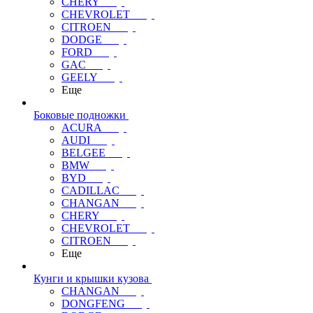
CHERY
CHEVROLET
CITROEN
DODGE
FORD
GAC
GEELY
Еще
Боковые подножки
ACURA
AUDI
BELGEE
BMW
BYD
CADILLAC
CHANGAN
CHERY
CHEVROLET
CITROEN
Еще
Кунги и крышки кузова
CHANGAN
DONGFENG