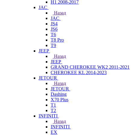
H1 2008-2017
JAC
Назад
JAC
JS4
JS6
T6
T8 Pro
T9
JEEP
Назад
JEEP
GRAND CHEROKEE WK2 2011-2021
CHEROKEE KL 2014-2023
JETOUR
Назад
JETOUR
Dashing
X70 Plus
T1
T2
INFINITI
Назад
INFINITI
EX