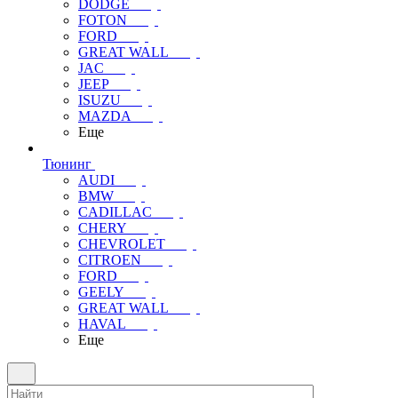
DODGE
FOTON
FORD
GREAT WALL
JAC
JEEP
ISUZU
MAZDA
Еще
Тюнинг
AUDI
BMW
CADILLAC
CHERY
CHEVROLET
CITROEN
FORD
GEELY
GREAT WALL
HAVAL
Еще