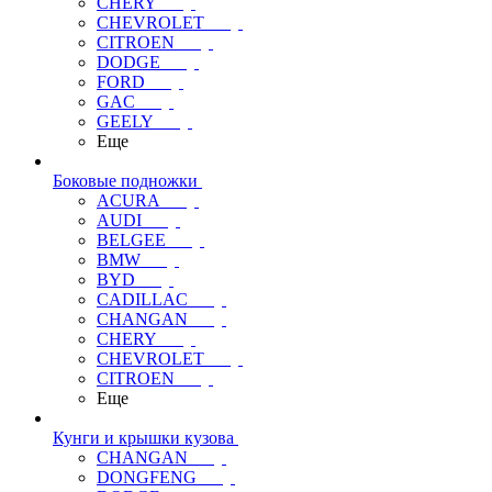
CHERY
CHEVROLET
CITROEN
DODGE
FORD
GAC
GEELY
Еще
Боковые подножки
ACURA
AUDI
BELGEE
BMW
BYD
CADILLAC
CHANGAN
CHERY
CHEVROLET
CITROEN
Еще
Кунги и крышки кузова
CHANGAN
DONGFENG