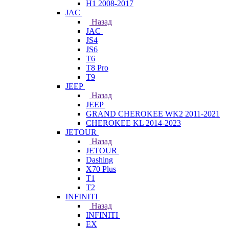
H1 2008-2017
JAC
Назад
JAC
JS4
JS6
T6
T8 Pro
T9
JEEP
Назад
JEEP
GRAND CHEROKEE WK2 2011-2021
CHEROKEE KL 2014-2023
JETOUR
Назад
JETOUR
Dashing
X70 Plus
T1
T2
INFINITI
Назад
INFINITI
EX