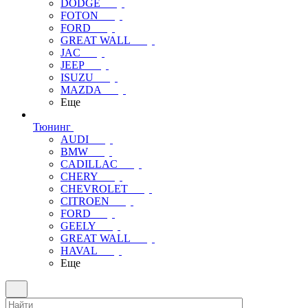
DODGE
FOTON
FORD
GREAT WALL
JAC
JEEP
ISUZU
MAZDA
Еще
Тюнинг
AUDI
BMW
CADILLAC
CHERY
CHEVROLET
CITROEN
FORD
GEELY
GREAT WALL
HAVAL
Еще