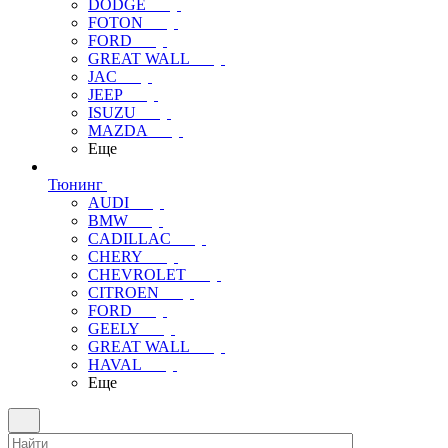
DODGE
FOTON
FORD
GREAT WALL
JAC
JEEP
ISUZU
MAZDA
Еще
Тюнинг
AUDI
BMW
CADILLAC
CHERY
CHEVROLET
CITROEN
FORD
GEELY
GREAT WALL
HAVAL
Еще