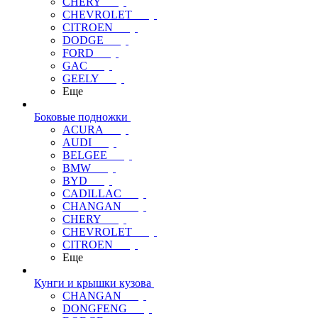
CHERY
CHEVROLET
CITROEN
DODGE
FORD
GAC
GEELY
Еще
Боковые подножки
ACURA
AUDI
BELGEE
BMW
BYD
CADILLAC
CHANGAN
CHERY
CHEVROLET
CITROEN
Еще
Кунги и крышки кузова
CHANGAN
DONGFENG