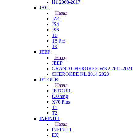
H1 2008-2017
JAC
Назад
JAC
JS4
JS6
T6
T8 Pro
T9
JEEP
Назад
JEEP
GRAND CHEROKEE WK2 2011-2021
CHEROKEE KL 2014-2023
JETOUR
Назад
JETOUR
Dashing
X70 Plus
T1
T2
INFINITI
Назад
INFINITI
EX