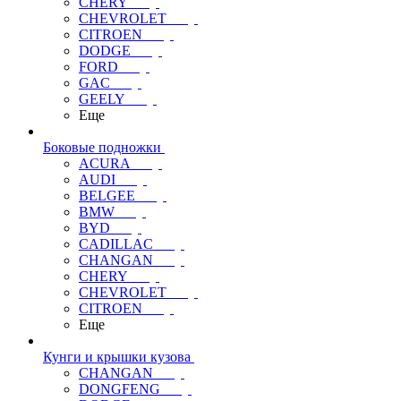
CHERY
CHEVROLET
CITROEN
DODGE
FORD
GAC
GEELY
Еще
Боковые подножки
ACURA
AUDI
BELGEE
BMW
BYD
CADILLAC
CHANGAN
CHERY
CHEVROLET
CITROEN
Еще
Кунги и крышки кузова
CHANGAN
DONGFENG