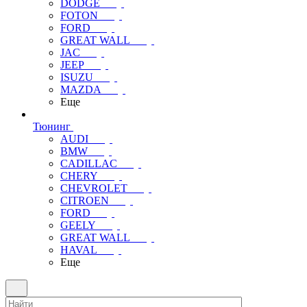
DODGE
FOTON
FORD
GREAT WALL
JAC
JEEP
ISUZU
MAZDA
Еще
Тюнинг
AUDI
BMW
CADILLAC
CHERY
CHEVROLET
CITROEN
FORD
GEELY
GREAT WALL
HAVAL
Еще