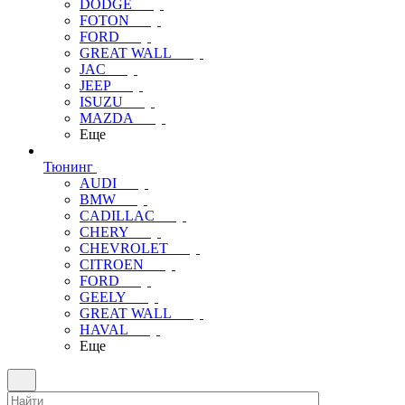
DODGE
FOTON
FORD
GREAT WALL
JAC
JEEP
ISUZU
MAZDA
Еще
Тюнинг
AUDI
BMW
CADILLAC
CHERY
CHEVROLET
CITROEN
FORD
GEELY
GREAT WALL
HAVAL
Еще