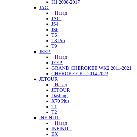
H1 2008-2017
JAC
Назад
JAC
JS4
JS6
T6
T8 Pro
T9
JEEP
Назад
JEEP
GRAND CHEROKEE WK2 2011-2021
CHEROKEE KL 2014-2023
JETOUR
Назад
JETOUR
Dashing
X70 Plus
T1
T2
INFINITI
Назад
INFINITI
EX