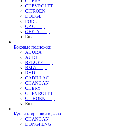
CHERY
CHEVROLET
CITROEN
DODGE
FORD
GAC
GEELY
Еще
Боковые подножки
ACURA
AUDI
BELGEE
BMW
BYD
CADILLAC
CHANGAN
CHERY
CHEVROLET
CITROEN
Еще
Кунги и крышки кузова
CHANGAN
DONGFENG