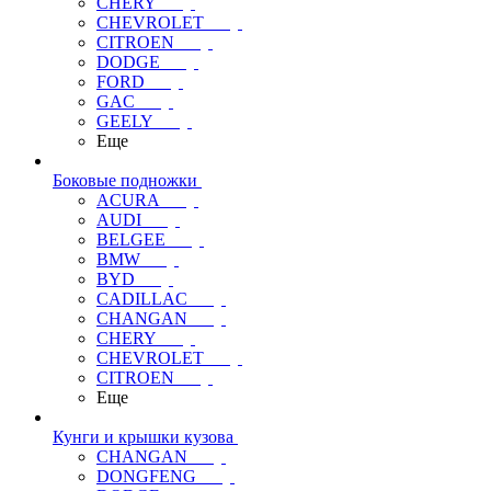
CHERY
CHEVROLET
CITROEN
DODGE
FORD
GAC
GEELY
Еще
Боковые подножки
ACURA
AUDI
BELGEE
BMW
BYD
CADILLAC
CHANGAN
CHERY
CHEVROLET
CITROEN
Еще
Кунги и крышки кузова
CHANGAN
DONGFENG