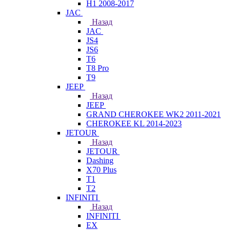
H1 2008-2017
JAC
Назад
JAC
JS4
JS6
T6
T8 Pro
T9
JEEP
Назад
JEEP
GRAND CHEROKEE WK2 2011-2021
CHEROKEE KL 2014-2023
JETOUR
Назад
JETOUR
Dashing
X70 Plus
T1
T2
INFINITI
Назад
INFINITI
EX