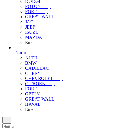
DODGE
FOTON
FORD
GREAT WALL
JAC
JEEP
ISUZU
MAZDA
Еще
Тюнинг
AUDI
BMW
CADILLAC
CHERY
CHEVROLET
CITROEN
FORD
GEELY
GREAT WALL
HAVAL
Еще