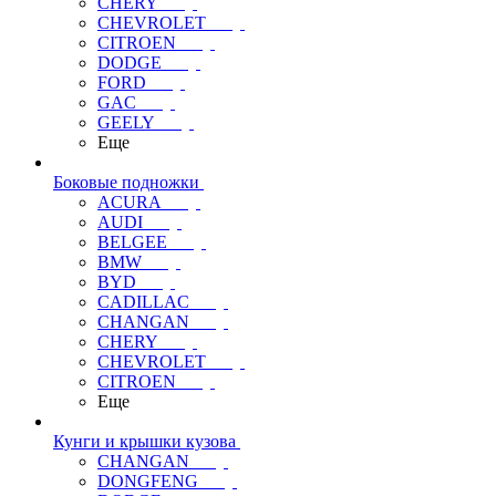
CHERY
CHEVROLET
CITROEN
DODGE
FORD
GAC
GEELY
Еще
Боковые подножки
ACURA
AUDI
BELGEE
BMW
BYD
CADILLAC
CHANGAN
CHERY
CHEVROLET
CITROEN
Еще
Кунги и крышки кузова
CHANGAN
DONGFENG