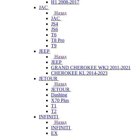
H1 2008-2017
JAC
Назад
JAC
JS4
JS6
T6
T8 Pro
T9
JEEP
Назад
JEEP
GRAND CHEROKEE WK2 2011-2021
CHEROKEE KL 2014-2023
JETOUR
Назад
JETOUR
Dashing
X70 Plus
T1
T2
INFINITI
Назад
INFINITI
EX