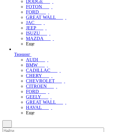
DODGE
FOTON
FORD
GREAT WALL
JAC
JEEP
ISUZU
MAZDA
Еще
Тюнинг
AUDI
BMW
CADILLAC
CHERY
CHEVROLET
CITROEN
FORD
GEELY
GREAT WALL
HAVAL
Еще