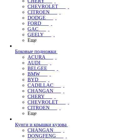
CHERY
CHEVROLET
CITROEN
DODGE
FORD
GAC
GEELY
Еще
Боковые подножки
ACURA
AUDI
BELGEE
BMW
BYD
CADILLAC
CHANGAN
CHERY
CHEVROLET
CITROEN
Еще
Кунги и крышки кузова
CHANGAN
DONGFENG