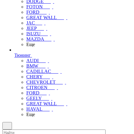
DODGE
FOTON
FORD
GREAT WALL
JAC
JEEP
ISUZU
MAZDA
Еще
Тюнинг
AUDI
BMW
CADILLAC
CHERY
CHEVROLET
CITROEN
FORD
GEELY
GREAT WALL
HAVAL
Еще