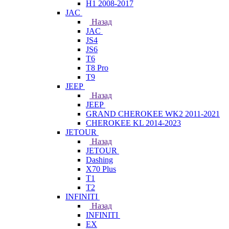
H1 2008-2017
JAC
Назад
JAC
JS4
JS6
T6
T8 Pro
T9
JEEP
Назад
JEEP
GRAND CHEROKEE WK2 2011-2021
CHEROKEE KL 2014-2023
JETOUR
Назад
JETOUR
Dashing
X70 Plus
T1
T2
INFINITI
Назад
INFINITI
EX