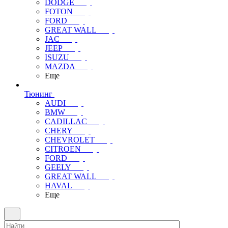
DODGE
FOTON
FORD
GREAT WALL
JAC
JEEP
ISUZU
MAZDA
Еще
Тюнинг
AUDI
BMW
CADILLAC
CHERY
CHEVROLET
CITROEN
FORD
GEELY
GREAT WALL
HAVAL
Еще