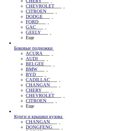
CHERY
CHEVROLET
CITROEN
DODGE
FORD
GAC
GEELY
Еще
Боковые подножки
ACURA
AUDI
BELGEE
BMW
BYD
CADILLAC
CHANGAN
CHERY
CHEVROLET
CITROEN
Еще
Кунги и крышки кузова
CHANGAN
DONGFENG