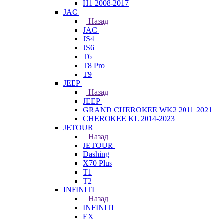
H1 2008-2017
JAC
Назад
JAC
JS4
JS6
T6
T8 Pro
T9
JEEP
Назад
JEEP
GRAND CHEROKEE WK2 2011-2021
CHEROKEE KL 2014-2023
JETOUR
Назад
JETOUR
Dashing
X70 Plus
T1
T2
INFINITI
Назад
INFINITI
EX