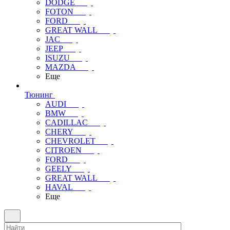
DODGE
FOTON
FORD
GREAT WALL
JAC
JEEP
ISUZU
MAZDA
Еще
Тюнинг
AUDI
BMW
CADILLAC
CHERY
CHEVROLET
CITROEN
FORD
GEELY
GREAT WALL
HAVAL
Еще