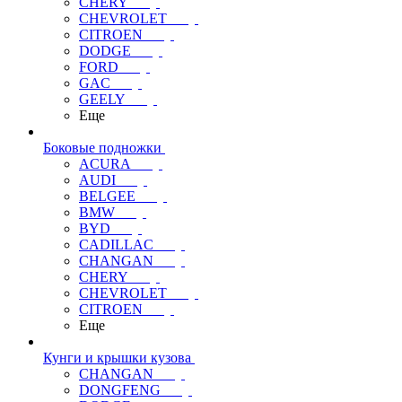
CHERY
CHEVROLET
CITROEN
DODGE
FORD
GAC
GEELY
Еще
Боковые подножки
ACURA
AUDI
BELGEE
BMW
BYD
CADILLAC
CHANGAN
CHERY
CHEVROLET
CITROEN
Еще
Кунги и крышки кузова
CHANGAN
DONGFENG