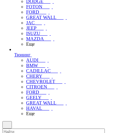
DODGE
FOTON
FORD
GREAT WALL
JAC
JEEP
ISUZU
MAZDA
Еще
Тюнинг
AUDI
BMW
CADILLAC
CHERY
CHEVROLET
CITROEN
FORD
GEELY
GREAT WALL
HAVAL
Еще