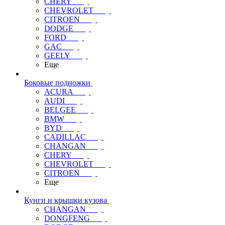
CHERY
CHEVROLET
CITROEN
DODGE
FORD
GAC
GEELY
Еще
Боковые подножки
ACURA
AUDI
BELGEE
BMW
BYD
CADILLAC
CHANGAN
CHERY
CHEVROLET
CITROEN
Еще
Кунги и крышки кузова
CHANGAN
DONGFENG