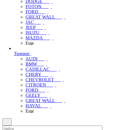
DODGE
FOTON
FORD
GREAT WALL
JAC
JEEP
ISUZU
MAZDA
Еще
Тюнинг
AUDI
BMW
CADILLAC
CHERY
CHEVROLET
CITROEN
FORD
GEELY
GREAT WALL
HAVAL
Еще