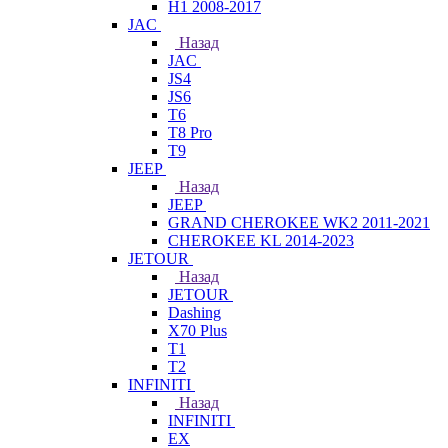
H1 2008-2017
JAC
Назад
JAC
JS4
JS6
T6
T8 Pro
T9
JEEP
Назад
JEEP
GRAND CHEROKEE WK2 2011-2021
CHEROKEE KL 2014-2023
JETOUR
Назад
JETOUR
Dashing
X70 Plus
T1
T2
INFINITI
Назад
INFINITI
EX