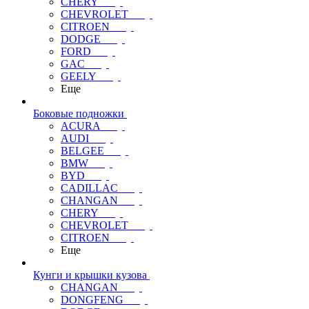
CHERY
CHEVROLET
CITROEN
DODGE
FORD
GAC
GEELY
Еще
Боковые подножки
ACURA
AUDI
BELGEE
BMW
BYD
CADILLAC
CHANGAN
CHERY
CHEVROLET
CITROEN
Еще
Кунги и крышки кузова
CHANGAN
DONGFENG