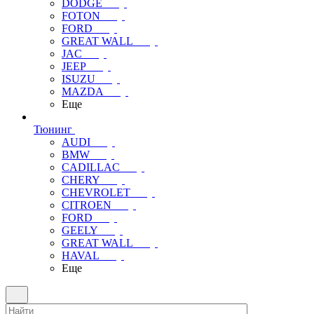
DODGE
FOTON
FORD
GREAT WALL
JAC
JEEP
ISUZU
MAZDA
Еще
Тюнинг
AUDI
BMW
CADILLAC
CHERY
CHEVROLET
CITROEN
FORD
GEELY
GREAT WALL
HAVAL
Еще