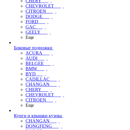
CHERY
CHEVROLET
CITROEN
DODGE
FORD
GAC
GEELY
Еще
Боковые подножки
ACURA
AUDI
BELGEE
BMW
BYD
CADILLAC
CHANGAN
CHERY
CHEVROLET
CITROEN
Еще
Кунги и крышки кузова
CHANGAN
DONGFENG