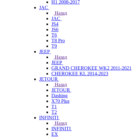
H1 2008-2017
JAC
Назад
JAC
JS4
JS6
T6
T8 Pro
T9
JEEP
Назад
JEEP
GRAND CHEROKEE WK2 2011-2021
CHEROKEE KL 2014-2023
JETOUR
Назад
JETOUR
Dashing
X70 Plus
T1
T2
INFINITI
Назад
INFINITI
EX