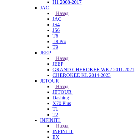
H1 2008-2017
JAC
Назад
JAC
JS4
JS6
T6
T8 Pro
T9
JEEP
Назад
JEEP
GRAND CHEROKEE WK2 2011-2021
CHEROKEE KL 2014-2023
JETOUR
Назад
JETOUR
Dashing
X70 Plus
T1
T2
INFINITI
Назад
INFINITI
EX