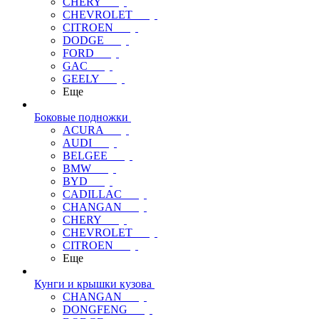
CHERY
CHEVROLET
CITROEN
DODGE
FORD
GAC
GEELY
Еще
Боковые подножки
ACURA
AUDI
BELGEE
BMW
BYD
CADILLAC
CHANGAN
CHERY
CHEVROLET
CITROEN
Еще
Кунги и крышки кузова
CHANGAN
DONGFENG