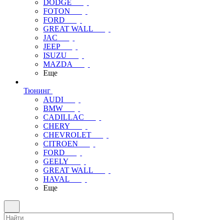
DODGE
FOTON
FORD
GREAT WALL
JAC
JEEP
ISUZU
MAZDA
Еще
Тюнинг
AUDI
BMW
CADILLAC
CHERY
CHEVROLET
CITROEN
FORD
GEELY
GREAT WALL
HAVAL
Еще