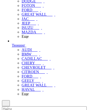
DODGE
FOTON
FORD
GREAT WALL
JAC
JEEP
ISUZU
MAZDA
Еще
Тюнинг
AUDI
BMW
CADILLAC
CHERY
CHEVROLET
CITROEN
FORD
GEELY
GREAT WALL
HAVAL
Еще