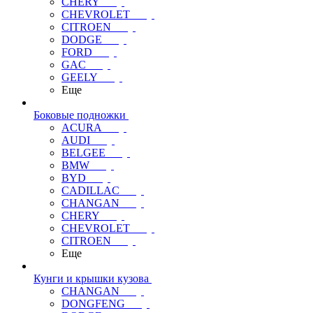
CHERY
CHEVROLET
CITROEN
DODGE
FORD
GAC
GEELY
Еще
Боковые подножки
ACURA
AUDI
BELGEE
BMW
BYD
CADILLAC
CHANGAN
CHERY
CHEVROLET
CITROEN
Еще
Кунги и крышки кузова
CHANGAN
DONGFENG