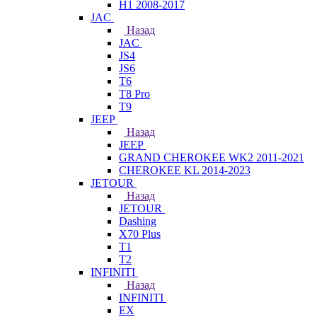
H1 2008-2017
JAC
Назад
JAC
JS4
JS6
T6
T8 Pro
T9
JEEP
Назад
JEEP
GRAND CHEROKEE WK2 2011-2021
CHEROKEE KL 2014-2023
JETOUR
Назад
JETOUR
Dashing
X70 Plus
T1
T2
INFINITI
Назад
INFINITI
EX