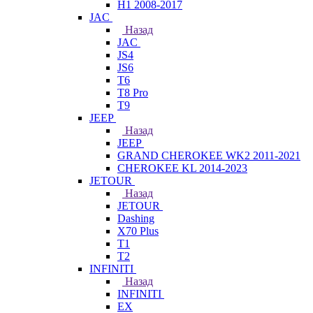
H1 2008-2017
JAC
Назад
JAC
JS4
JS6
T6
T8 Pro
T9
JEEP
Назад
JEEP
GRAND CHEROKEE WK2 2011-2021
CHEROKEE KL 2014-2023
JETOUR
Назад
JETOUR
Dashing
X70 Plus
T1
T2
INFINITI
Назад
INFINITI
EX