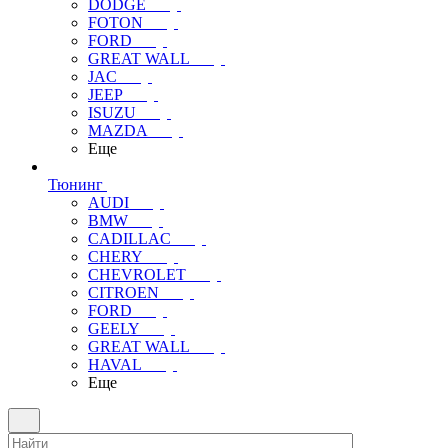
DODGE
FOTON
FORD
GREAT WALL
JAC
JEEP
ISUZU
MAZDA
Еще
Тюнинг
AUDI
BMW
CADILLAC
CHERY
CHEVROLET
CITROEN
FORD
GEELY
GREAT WALL
HAVAL
Еще