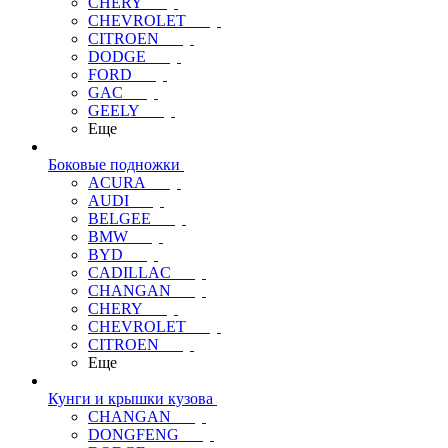
CHERY
CHEVROLET
CITROEN
DODGE
FORD
GAC
GEELY
Еще
Боковые подножки
ACURA
AUDI
BELGEE
BMW
BYD
CADILLAC
CHANGAN
CHERY
CHEVROLET
CITROEN
Еще
Кунги и крышки кузова
CHANGAN
DONGFENG