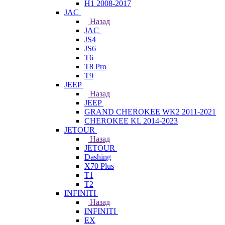
H1 2008-2017
JAC
Назад
JAC
JS4
JS6
T6
T8 Pro
T9
JEEP
Назад
JEEP
GRAND CHEROKEE WK2 2011-2021
CHEROKEE KL 2014-2023
JETOUR
Назад
JETOUR
Dashing
X70 Plus
T1
T2
INFINITI
Назад
INFINITI
EX