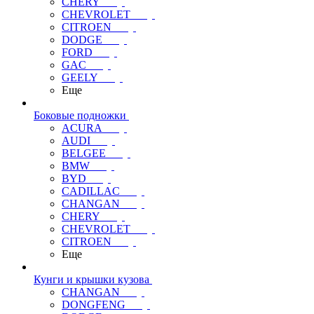
CHERY
CHEVROLET
CITROEN
DODGE
FORD
GAC
GEELY
Еще
Боковые подножки
ACURA
AUDI
BELGEE
BMW
BYD
CADILLAC
CHANGAN
CHERY
CHEVROLET
CITROEN
Еще
Кунги и крышки кузова
CHANGAN
DONGFENG